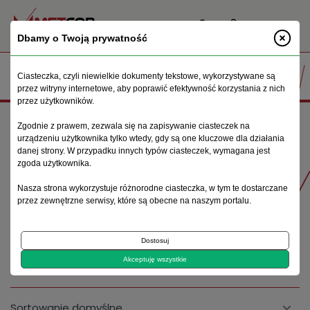
PL
Dbamy o Twoją prywatność
Ciasteczka, czyli niewielkie dokumenty tekstowe, wykorzystywane są
przez witryny internetowe, aby poprawić efektywność korzystania z nich
przez użytkowników.
Strona główna
Oferta
Piły automatyczne
Zgodnie z prawem, zezwala się na zapisywanie ciasteczek na
urządzeniu użytkownika tylko wtedy, gdy są one kluczowe dla działania
danej strony. W przypadku innych typów ciasteczek, wymagana jest
zgoda użytkownika.
Produkty
Nasza strona wykorzystuje różnorodne ciasteczka, w tym te dostarczane
przez zewnętrzne serwisy, które są obecne na naszym portalu.
PIŁY AUTOMATYCZNE
Dostosuj
Akceptuję wszystkie