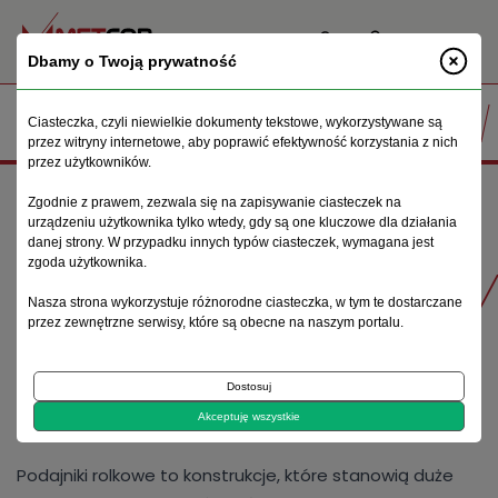
PL
Dbamy o Twoją prywatność
Ciasteczka, czyli niewielkie dokumenty tekstowe, wykorzystywane są
przez witryny internetowe, aby poprawić efektywność korzystania z nich
przez użytkowników.
Strona główna
Oferta
Podajniki rolkowe
Zgodnie z prawem, zezwala się na zapisywanie ciasteczek na
urządzeniu użytkownika tylko wtedy, gdy są one kluczowe dla działania
danej strony. W przypadku innych typów ciasteczek, wymagana jest
zgoda użytkownika.
Produkty
Nasza strona wykorzystuje różnorodne ciasteczka, w tym te dostarczane
przez zewnętrzne serwisy, które są obecne na naszym portalu.
PODAJNIKI ROLKOWE
Dostosuj
Akceptuję wszystkie
Podajniki rolkowe to konstrukcje, które stanowią duże