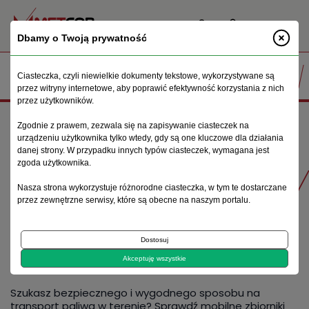
PL
Dbamy o Twoją prywatność
Ciasteczka, czyli niewielkie dokumenty tekstowe, wykorzystywane są
przez witryny internetowe, aby poprawić efektywność korzystania z nich
przez użytkowników.
Strona główna
Oferta
Zbiorniki na benzynę
Zgodnie z prawem, zezwala się na zapisywanie ciasteczek na
urządzeniu użytkownika tylko wtedy, gdy są one kluczowe dla działania
danej strony. W przypadku innych typów ciasteczek, wymagana jest
zgoda użytkownika.
Produkty
Nasza strona wykorzystuje różnorodne ciasteczka, w tym te dostarczane
przez zewnętrzne serwisy, które są obecne na naszym portalu.
ZBIORNIKI NA BENZYNĘ
Dostosuj
Akceptuję wszystkie
Szukasz bezpiecznego i wygodnego sposobu na
transport paliwa w terenie? Sprawdź mobilne zbiorniki