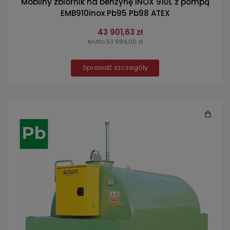
Mobilny zbiornik na benzynę INOX 910L z pompą
EMB910inox Pb95 Pb98 ATEX
43 901,63 zł
brutto 53 999,00 zł
Sprawdź szczegóły