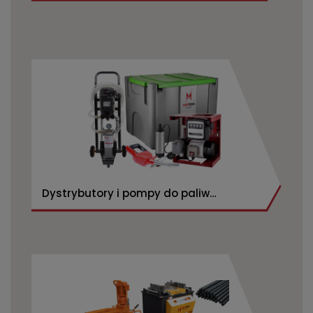
Dystrybutory i pompy do paliw
CPN