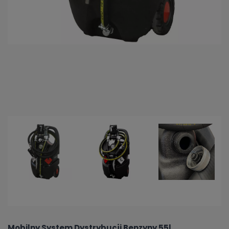
Mobilny System Dystrybucji Benzyny 55l