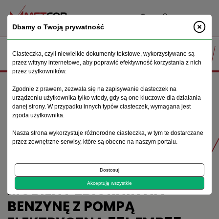
PL
Dbamy o Twoją prywatność
Ciasteczka, czyli niewielkie dokumenty tekstowe, wykorzystywane są
przez witryny internetowe, aby poprawić efektywność korzystania z nich
przez użytkowników.
Strona główna
Dystrybutory i pompy do paliw CPN
Zgodnie z prawem, zezwala się na zapisywanie ciasteczek na
Mobilny zbiornik na benzynę z Pompą ELEKTRYCZNĄ 55L EMB55
urządzeniu użytkownika tylko wtedy, gdy są one kluczowe dla działania
ATEX
danej strony. W przypadku innych typów ciasteczek, wymagana jest
zgoda użytkownika.
Nasza strona wykorzystuje różnorodne ciasteczka, w tym te dostarczane
Produkty
przez zewnętrzne serwisy, które są obecne na naszym portalu.
Dostosuj
MOBILNY ZBIORNIK NA
Akceptuję wszystkie
BENZYNĘ Z POMPĄ