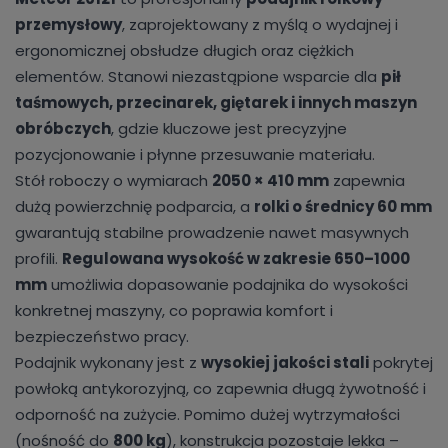
przemysłowy
, zaprojektowany z myślą o wydajnej i
ergonomicznej obsłudze długich oraz ciężkich
elementów. Stanowi niezastąpione wsparcie dla
pił
taśmowych, przecinarek, giętarek i innych maszyn
obróbczych
, gdzie kluczowe jest precyzyjne
pozycjonowanie i płynne przesuwanie materiału.
Stół roboczy o wymiarach
2050 × 410 mm
zapewnia
dużą powierzchnię podparcia, a
rolki o średnicy 60 mm
gwarantują stabilne prowadzenie nawet masywnych
profili.
Regulowana wysokość w zakresie 650–1000
mm
umożliwia dopasowanie podajnika do wysokości
konkretnej maszyny, co poprawia komfort i
bezpieczeństwo pracy.
Podajnik wykonany jest z
wysokiej jakości stali
pokrytej
powłoką antykorozyjną, co zapewnia długą żywotność i
odporność na zużycie. Pomimo dużej wytrzymałości
(nośność do
800 kg
), konstrukcja pozostaje lekka –