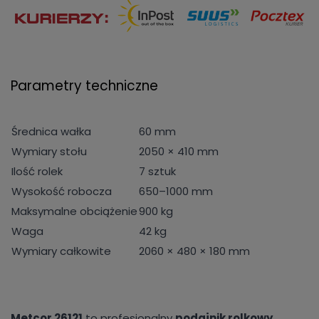
Parametry techniczne
Średnica wałka
60 mm
Wymiary stołu
2050 × 410 mm
Ilość rolek
7 sztuk
Wysokość robocza
650–1000 mm
Maksymalne obciążenie
900 kg
Waga
42 kg
Wymiary całkowite
2060 × 480 × 180 mm
Metcor 26121
to profesjonalny
podajnik rolkowy