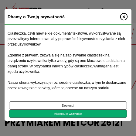
PL
Dbamy o Twoją prywatność
Ciasteczka, czyli niewielkie dokumenty tekstowe, wykorzystywane są
przez witryny internetowe, aby poprawić efektywność korzystania z nich
przez użytkowników.
Strona główna
Maszyny do obróbki metalu
Podajniki rolkowe
Zgodnie z prawem, zezwala się na zapisywanie ciasteczek na
Podajnik rolkowy 2m z przymiarem Metcor 26121
urządzeniu użytkownika tylko wtedy, gdy są one kluczowe dla działania
danej strony. W przypadku innych typów ciasteczek, wymagana jest
zgoda użytkownika.
Produkty
Nasza strona wykorzystuje różnorodne ciasteczka, w tym te dostarczane
przez zewnętrzne serwisy, które są obecne na naszym portalu.
Dostosuj
PODAJNIK ROLKOWY 2M Z
Akceptuję wszystkie
PRZYMIAREM METCOR 26121