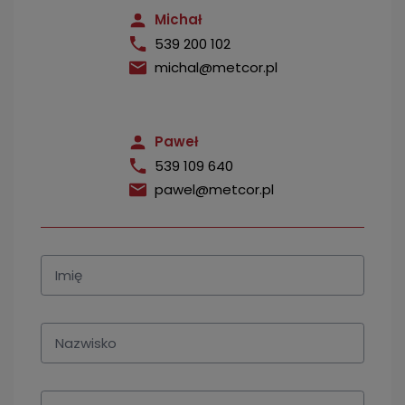
Michał
539 200 102
michal@metcor.pl
Paweł
539 109 640
pawel@metcor.pl