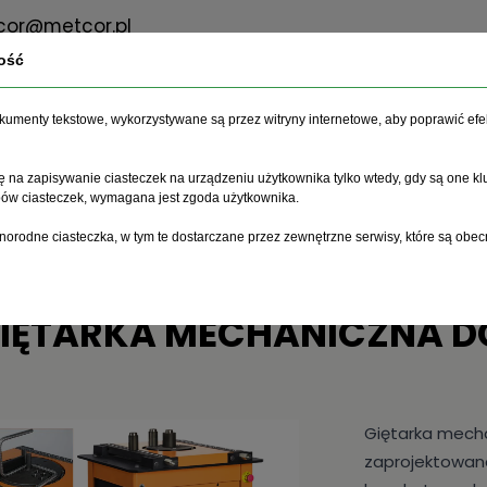
or@metcor.pl
ość
dokumenty tekstowe, wykorzystywane są przez witryny internetowe, aby poprawić efe
O firmie
Oferta
Serwis
 na zapisywanie ciasteczek na urządzeniu użytkownika tylko wtedy, gdy są one kl
ypów ciasteczek, wymagana jest zgoda użytkownika.
niowych
Giętarki mechaniczne do prętów
Giętarka mechaniczna 
norodne ciasteczka, w tym te dostarczane przez zewnętrzne serwisy, które są obec
IĘTARKA MECHANICZNA D
Giętarka mech
zaprojektowana