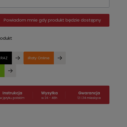
Powiadom mnie gdy produkt będzie dostępny
rodukt
ERAZ
iRaty Online
e