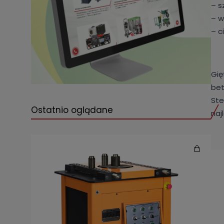
– s
– w
– c
Gię
bet
Ste
Ostatnio oglądane
naj