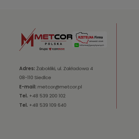
Adres:
Żabokliki, ul. Zakładowa 4
08-110 Siedlce
E-mail:
metcor@metcor.pl
Tel.
+48 539 200 102
Tel.
+48 539 109 640