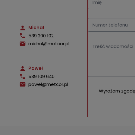
Michał
539 200 102
michal@metcor.pl
Paweł
539 109 640
pawel@metcor.pl
Wyrażam zgodę 