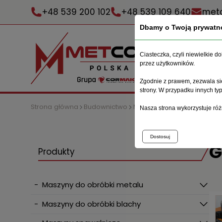
+48 539 200 102
+48 539 109 640
metc
Dbamy o Twoją prywatn
Ciasteczka, czyli niewielkie 
przez użytkowników.
Zgodnie z prawem, zezwala się
strony. W przypadku innych t
Strona główna
Budownictwo
Maszyny do prętów zbroje
Nasza strona wykorzystuje róż
Dostosuj
G
Produkty
-
Maszyny do obróbki metalu
-
Maszyny do obróbki blachy