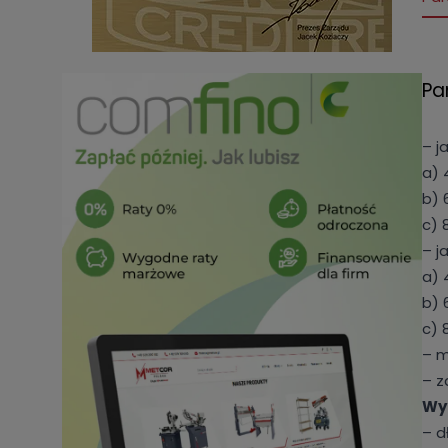
Pa
– j
a) 
b) 
c) 
– j
a) 
b) 
c) 
– m
– z
Wy
– d