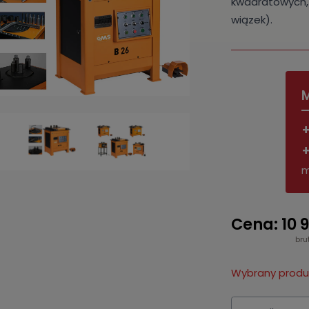
kwadratowych, 
wiązek).
M
+
+
m
Cena: 10 9
bru
Wybrany produk