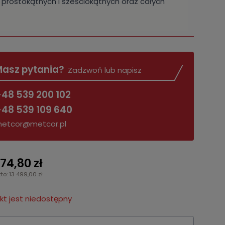
prostokątnych i sześciokątnych oraz całych
asz pytania?
Zadzwoń lub napisz
48 539 200 102
48 539 109 640
etcor@metcor.pl
74,80 zł
tto: 13 499,00 zł
t jest niedostępny