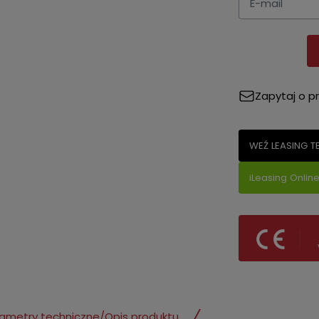
Zapytaj o p
WEŹ LEASING T
iLeasing Onlin
ametry techniczne
/
Opis produktu