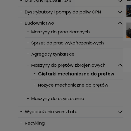
-
Maszyny spawalnicze
-
Dystrybutory i pompy do paliw CPN
-
Budownictwo
-
Maszyny do prac ziemnych
-
Sprzęt do prac wykończeniowych
-
Agregaty tynkarskie
-
Maszyny do prętów zbrojeniowych
-
Giętarki mechaniczne do prętów
-
Nożyce mechaniczne do prętów
-
Maszyny do czyszczenia
-
Wyposażenie warsztatu
-
Recykling