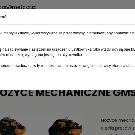
or@metcor.pl
ość
dokumenty tekstowe, wykorzystywane są przez witryny internetowe, aby poprawić efe
O firmie
Oferta
Serwis
 na zapisywanie ciasteczek na urządzeniu użytkownika tylko wtedy, gdy są one kl
ypów ciasteczek, wymagana jest zgoda użytkownika.
niowych
Nożyce mechaniczne do prętów
Nożyce mechaniczne G
norodne ciasteczka, w tym te dostarczane przez zewnętrzne serwisy, które są obec
OŻYCE MECHANICZNE GMS
Nożyce mechan
cięcia prętów 