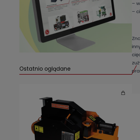
– w
– c
Zna
inn
cię
zuż
Ostatnio oglądane
pra