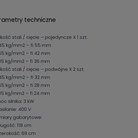
rametry techniczne
akość stali / cięcie – pojedyncze X 1 szt.
45 kg/mm2 – fi 55 mm
65 kg/mm2 – fi 42 mm
85 kg/mm2 – fi 36 mm
akość stali / cięcie – podwójne X 2 szt.
45 kg/mm2 – fi 32 mm
65 kg/mm2 – fi 28 mm
85 kg/mm2 – fi 24 mm
oc silnika: 3 kW
asilanie: 400 V
iary gabarytowe:
ługość: 118 cm
zerokość: 69 cm