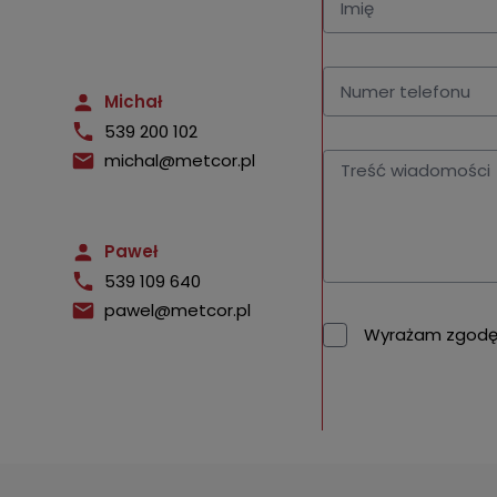
Michał
539 200 102
michal@metcor.pl
Paweł
539 109 640
pawel@metcor.pl
Wyrażam zgodę 