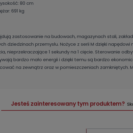
ysokość: 80 cm
iężar: 691 kg
jdują zastosowanie na budowach, magazynach stali, zakł
ych dziedzinach przemysłu. Nożyce z serii M dzięki napędow
cia, nieprzekraczające 1 sekundy na 1 cięcie. Sterowanie od
ywają bardzo mało energii i dzięki temu są bardzo ekonomic
cować na zewnątrz oraz w pomieszczeniach zamkniętych. M
Jesteś zainteresowany tym produktem?
Sk