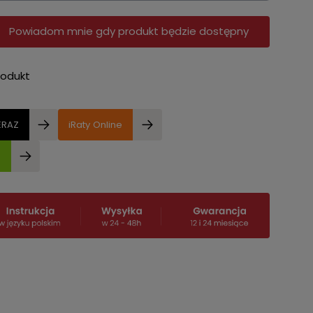
Powiadom mnie gdy produkt będzie dostępny
rodukt
ERAZ
iRaty Online
e