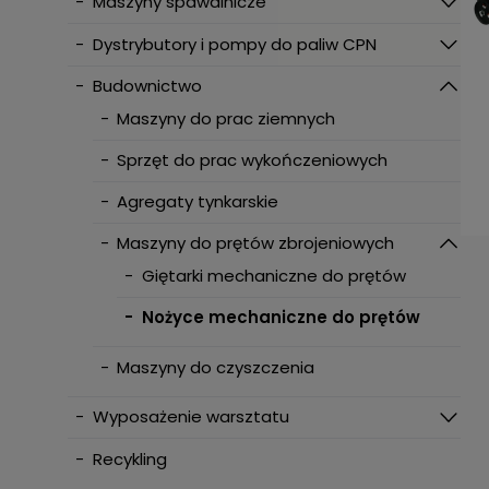
-
Maszyny spawalnicze
-
Dystrybutory i pompy do paliw CPN
-
Budownictwo
-
Maszyny do prac ziemnych
-
Sprzęt do prac wykończeniowych
-
Agregaty tynkarskie
-
Maszyny do prętów zbrojeniowych
-
Giętarki mechaniczne do prętów
-
Nożyce mechaniczne do prętów
-
Maszyny do czyszczenia
-
Wyposażenie warsztatu
-
Recykling