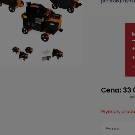
prostokątnym i
M
+
+
m
Cena: 33 
bru
Wybrany produk