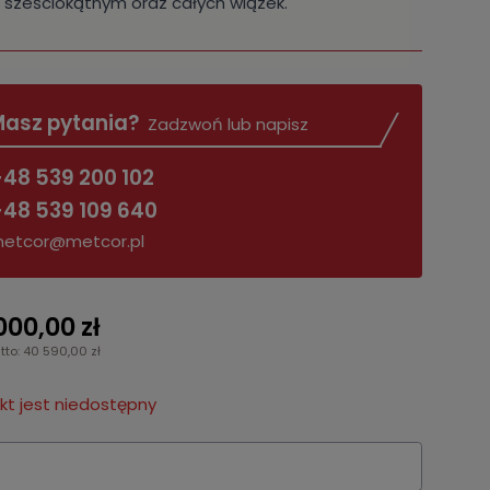
 sześciokątnym oraz całych wiązek.
asz pytania?
Zadzwoń lub napisz
48 539 200 102
48 539 109 640
etcor@metcor.pl
000,00 zł
tto: 40 590,00 zł
t jest niedostępny