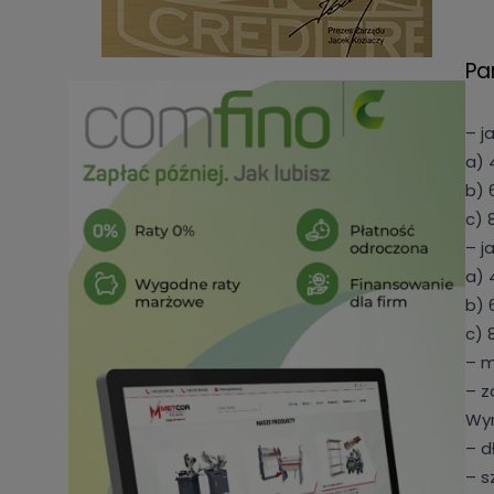
Pa
– j
a) 
b) 
c) 
– j
a) 
b) 
c) 
– m
– z
Wym
– d
– s