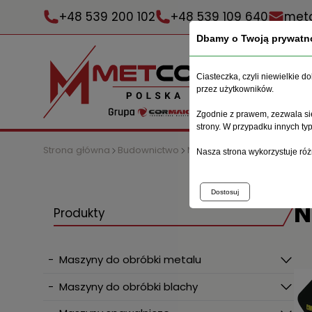
+48 539 200 102
+48 539 109 640
metc
Dbamy o Twoją prywatn
Ciasteczka, czyli niewielkie 
przez użytkowników.
Zgodnie z prawem, zezwala się
strony. W przypadku innych t
Strona główna
Budownictwo
Maszyny do prętów zbroje
Nasza strona wykorzystuje róż
Dostosuj
N
Produkty
-
Maszyny do obróbki metalu
-
Maszyny do obróbki blachy