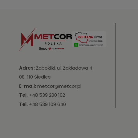
Adres:
Żabokliki, ul. Zakładowa 4
08-110 Siedlce
E-mail:
metcor@metcor.pl
Tel.
+48 539 200 102
Tel.
+48 539 109 640