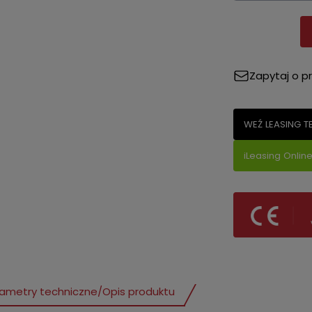
Zapytaj o p
WEŹ LEASING T
iLeasing Onlin
ametry techniczne
/
Opis produktu