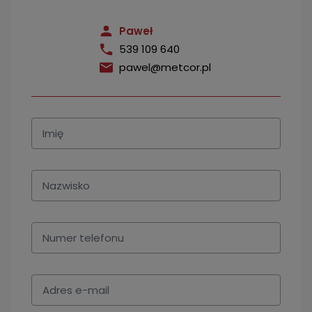
Paweł
539 109 640
pawel@metcor.pl