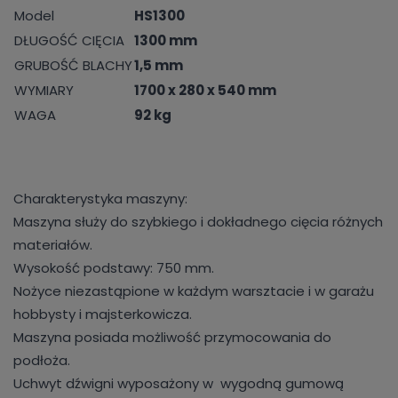
Model
HS1300
DŁUGOŚĆ CIĘCIA
1300 mm
GRUBOŚĆ BLACHY
1,5 mm
WYMIARY
1700 x 280 x 540 mm
WAGA
92 kg
Charakterystyka maszyny:
Maszyna służy do szybkiego i dokładnego cięcia różnych
materiałów.
Wysokość podstawy: 750 mm.
Nożyce niezastąpione w każdym warsztacie i w garażu
hobbysty i majsterkowicza.
Maszyna posiada możliwość przymocowania do
podłoża.
Uchwyt dźwigni wyposażony w wygodną gumową