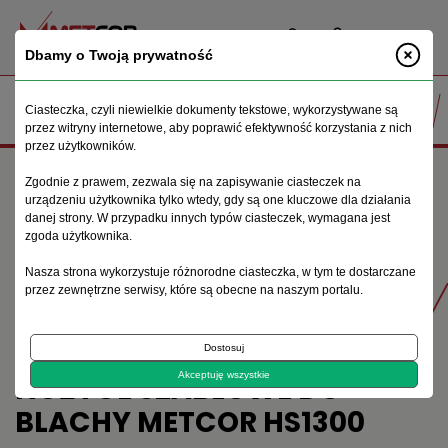
PL
Dbamy o Twoją prywatność
Ciasteczka, czyli niewielkie dokumenty tekstowe, wykorzystywane są
przez witryny internetowe, aby poprawić efektywność korzystania z nich
przez użytkowników.
Strona główna
Maszyny do obróbki blachy
Zgodnie z prawem, zezwala się na zapisywanie ciasteczek na
Nożyce gilotynowe
Nożyce szablowe
urządzeniu użytkownika tylko wtedy, gdy są one kluczowe dla działania
Nożyce szablowe do blachy METCOR HS1300
danej strony. W przypadku innych typów ciasteczek, wymagana jest
zgoda użytkownika.
Nasza strona wykorzystuje różnorodne ciasteczka, w tym te dostarczane
Produkty
przez zewnętrzne serwisy, które są obecne na naszym portalu.
Dostosuj
NOŻYCE SZABLOWE DO
Akceptuję wszystkie
BLACHY METCOR HS1300