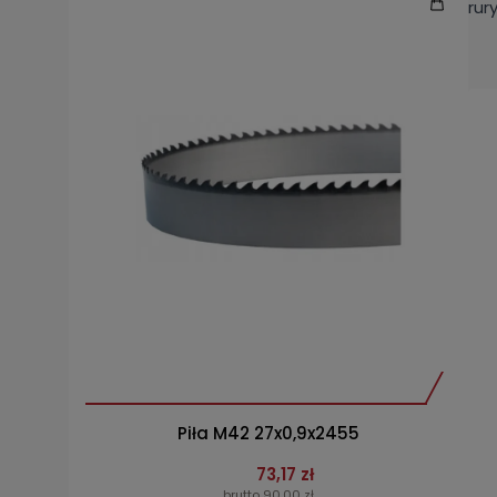
rur
Piła M42 27x0,9x2455
73,17 zł
brutto 90,00 zł