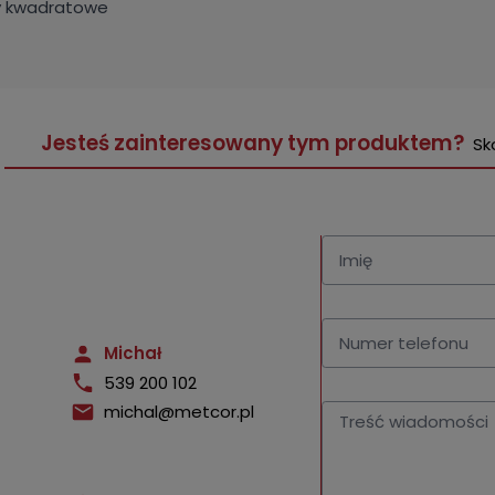
y kwadratowe
Jesteś zainteresowany tym produktem?
Sk
Michał
539 200 102
michal@metcor.pl