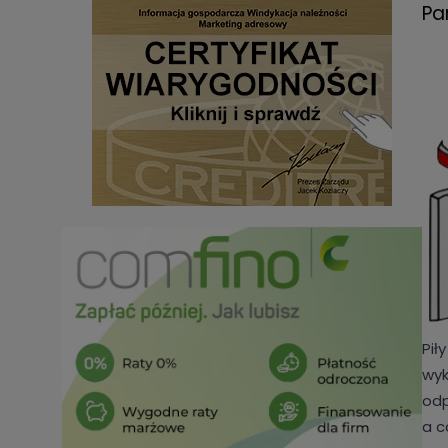
Pa
Pił
wyk
odp
a c