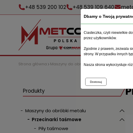
+48 539 200 102
+48 539 109 640
metc
Dbamy o Twoją prywatn
Ciasteczka, czyli niewielkie 
przez użytkowników.
Zgodnie z prawem, zezwala się
strony. W przypadku innych t
Strona główna
Maszyny do obróbki metalu
Przecinarki
Nasza strona wykorzystuje róż
Dostosuj
P
Produkty
-
Maszyny do obróbki metalu
-
Przecinarki taśmowe
-
Piły taśmowe