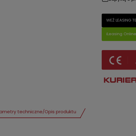
WEŹ LEASING T
iLeasing Onlin
ametry techniczne
/
Opis produktu