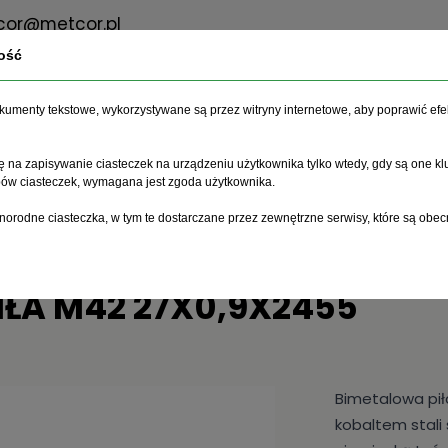
or@metcor.pl
ość
dokumenty tekstowe, wykorzystywane są przez witryny internetowe, aby poprawić efe
O firmie
Oferta
Serwis
 na zapisywanie ciasteczek na urządzeniu użytkownika tylko wtedy, gdy są one kl
ypów ciasteczek, wymagana jest zgoda użytkownika.
 taśmowe
Piła M42 27x0,9x2455
norodne ciasteczka, w tym te dostarczane przez zewnętrzne serwisy, które są obec
IŁA M42 27X0,9X2455
Bimetalowa pił
kobaltem stali