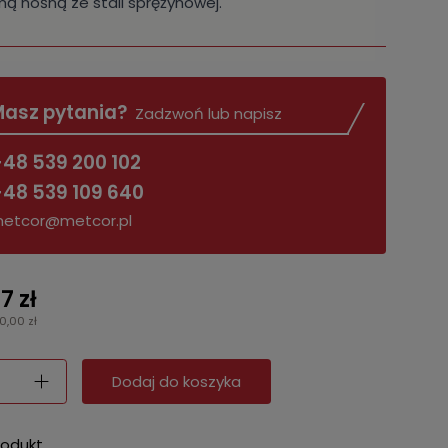
ą nośną ze stali sprężynowej.
asz pytania?
Zadzwoń lub napisz
48 539 200 102
48 539 109 640
etcor@metcor.pl
7 zł
90,00 zł
Dodaj do koszyka
rodukt