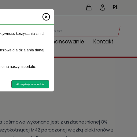
PL
ktywność korzystania z nich
Aktualności
Finansowanie
Kontakt
uczowe dla działania danej
ne na naszym portalu.
Akceptuję wszystkie
a taśmowa wykonana jest z uszlachetnionej 8%
 szybkotnącej M42 połączonej wiązką elektronów z