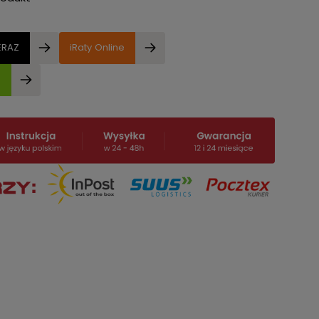
ERAZ
iRaty Online
e