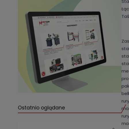
Sta
Łąc
Taś
Zas
sta
sta
sta
met
pro
pak
bel
rur
Ostatnio oglądane
mat
rur
mat