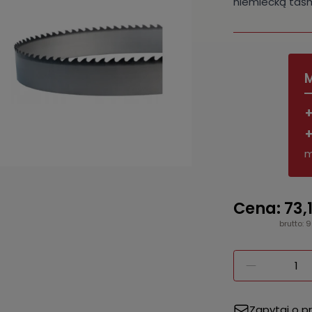
niemiecką taśm
M
+
+
m
Cena: 73,1
brutto: 
Zapytaj o p