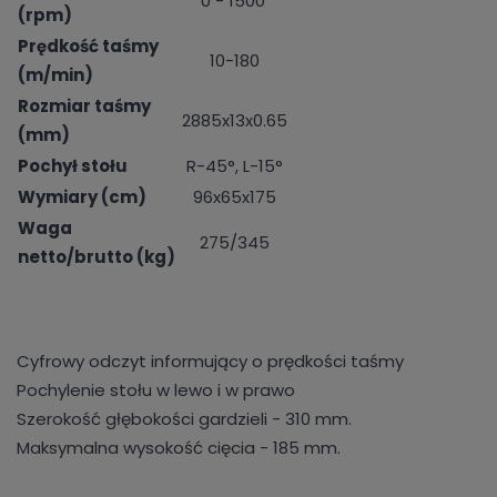
0 - 1500
(rpm)
Prędkość taśmy
10-180
(m/min)
Rozmiar taśmy
2885x13x0.65
(mm)
Pochył stołu
R-45°, L-15°
Wymiary (cm)
96x65x175
Waga
275/345
netto/brutto (kg)
Cyfrowy odczyt informujący o prędkości taśmy
Pochylenie stołu w lewo i w prawo
Szerokość głębokości gardzieli - 310 mm.
Maksymalna wysokość cięcia - 185 mm.