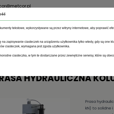
or@metcor.pl
ość
dokumenty tekstowe, wykorzystywane są przez witryny internetowe, aby poprawić efe
O firmie
Oferta
Serwis
 na zapisywanie ciasteczek na urządzeniu użytkownika tylko wtedy, gdy są one kl
ypów ciasteczek, wymagana jest zgoda użytkownika.
 Hydrauliczna Kolumnowa BP-16T
norodne ciasteczka, w tym te dostarczane przez zewnętrzne serwisy, które są obec
RASA HYDRAULICZNA KOL
Prasa hydrauli
kN) to solidne