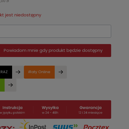
0,00 zł
t jest niedostępny
Powiadom mnie gdy produkt będzie dostępny
ERAZ
iRaty Online
e