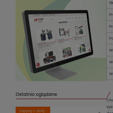
Sk
P
P
P
W
W
W
Ostatnio oglądane
Cha
sys
Zapytaj o CENĘ !