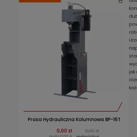
dos
kon
duż
pow
rob
Urz
nap
sta
wyc
jak
róż
każ
Prasa Hydrauliczna Kolumnowa BP-16T
0,00 zł
0,00 zł
brutto 0,00 zł
brutto 0,00 zł