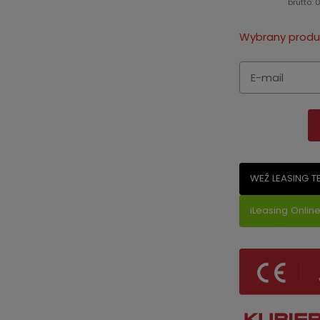
brutto: 
Wybrany produk
WEŹ LEASING T
iLeasing Onlin