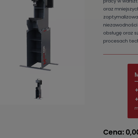
pracy w warsz
oraz mniejszyc
zoptymalizowa
niezawodności 
obsługę oraz s
procesach tec
M
+
+
m
Cena: 0,00