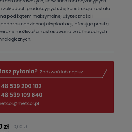
tatach naprawczych, serwisach motoryzacyjnych
h zakładach produkcyjnych. Jej konstrukcja została
na pod kątem maksymalnej użyteczności i
podczas codziennej eksploatacji, oferując prostą
zerokie możliwości zastosowania w różnorodnych
hnologicznych.
asz pytania?
Zadzwoń lub napisz
48 539 200 102
48 539 109 640
etcor@metcor.pl
 zł
0,00 zł