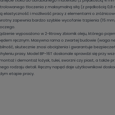
unięcie tłoka do obrabianego materiału (z prędkością 4 mm/
trolowanego tłoczenia z maksymalną siłą (z prędkością 0,
ą elastyczność i możliwość pracy z elementami o zróżnic
rotny zapewnia bardzo szybkie wycofanie trzpienia (15 mm
oczego.
ądzenie wyposażono w 2-litrowy zbiornik oleju, którego poje
ędem ręcznym. Masywna rama o zwartej budowie (waga net
bilność, skutecznie znosi obciążenia i gwarantuje bezpie
hyleniu prasy. Model BP-16T doskonale sprawdzi się przy ws
 montaż i demontaż łożysk, tulei, sworzni czy piast, a także
nego rodzaju detali. Ręczny napęd daje użytkownikowi doskona
dym etapie pracy.