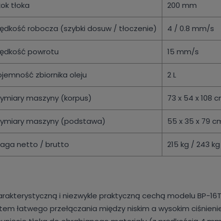
ok tłoka
200 mm
rędkość robocza (szybki dosuw / tłoczenie)
4 / 0.8 mm/s
rędkość powrotu
15 mm/s
ojemność zbiornika oleju
2 L
ymiary maszyny (korpus)
73 x 54 x 108 
ymiary maszyny (podstawa)
55 x 35 x 79 c
aga netto / brutto
215 kg / 243 kg
rakterystyczną i niezwykle praktyczną cechą modelu BP-16
tem łatwego przełączania między niskim a wysokim ciśnieni