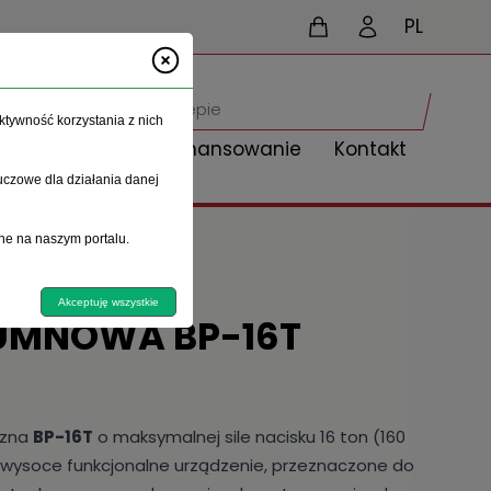
PL
ktywność korzystania z nich
Aktualności
Finansowanie
Kontakt
uczowe dla działania danej
ne na naszym portalu.
Akceptuję wszystkie
UMNOWA BP-16T
czna
BP-16T
o maksymalnej sile nacisku 16 ton (160
 i wysoce funkcjonalne urządzenie, przeznaczone do