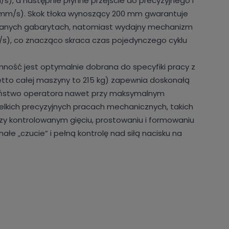
s), a następnie płynne przejście do precyzyjnego i
8 mm/s). Skok tłoka wynoszący 200 mm gwarantuje
owanych gabarytach, natomiast wydajny mechanizm
/s), co znacząco skraca czas pojedynczego cyklu
mność jest optymalnie dobrana do specyfiki pracy z
to całej maszyny to 215 kg) zapewnia doskonałą
czeństwo operatora nawet przy maksymalnym
zelkich precyzyjnych pracach mechanicznych, takich
 przy kontrolowanym gięciu, prostowaniu i formowaniu
łe „czucie” i pełną kontrolę nad siłą nacisku na