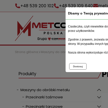
+48 539 200 102
+48 539 109 640
metc
Dbamy o Twoją prywatn
Ciasteczka, czyli niewielkie 
przez użytkowników.
Zgodnie z prawem, zezwala się
strony. W przypadku innych t
Strona główna
Maszyny do obróbki metalu
Prasy
Prasa
Nasza strona wykorzystuje róż
Dostosuj
P
Produkty
-
Maszyny do obróbki metalu
-
Przecinarki taśmowe
-
Przecinarki tarczowe