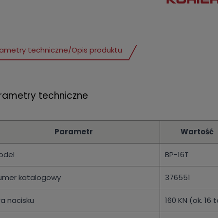
ametry techniczne
/
Opis produktu
rametry techniczne
Parametr
Wartość
odel
BP-16T
umer katalogowy
376551
ła nacisku
160 KN (ok. 16 