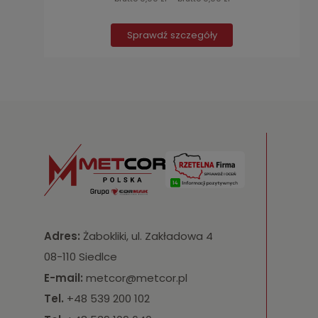
Sprawdź szczegóły
Adres:
Żabokliki, ul. Zakładowa 4
08-110 Siedlce
E-mail:
metcor@metcor.pl
Tel.
+48 539 200 102