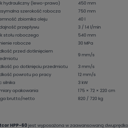
k hydrauliczny (lewo-prawo)
450 mm
ksymalna szerokość robocza
750 mm
emność zbiornika oleju
40 l
dajność przepływu
3 / 14 l/min
k stołu roboczego
540 mm
nienie robocze
30 MPa
dkość przed dotknięciem
9 mm/s
zedmiotu
dkość po dotknięciu przedmiotu
3 mm/s
dkość powrotu po pracy
12 mm/s
 silnika
3 kW
miary opakowania
175 × 72 × 220 cm
ga brutto/netto
820 / 720 kg
tcor HPP-60
jest wyposażona w zaawansowaną dwuprędko