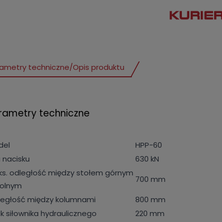
ametry techniczne
/
Opis produktu
rametry techniczne
del
HPP-60
a nacisku
630 kN
s. odległość między stołem górnym
700 mm
dolnym
ległość między kolumnami
800 mm
k siłownika hydraulicznego
220 mm