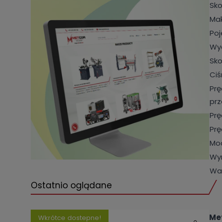
Sko
Ma
Poj
Wy
Sko
Ciś
Prę
pr
Prę
Prę
Moc
Wy
Wa
Ostatnio oglądane
Me
Wkrótce dostepne!