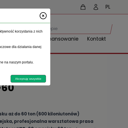
PL
ktywność korzystania z nich
Aktualności
Finansowanie
Kontakt
uczowe dla działania danej
ne na naszym portalu.
Akceptuję wszystkie
-60
sku aż do 60 ton (600 kiloniutonów)
ejska, profesjonalna warsztatowa prasa