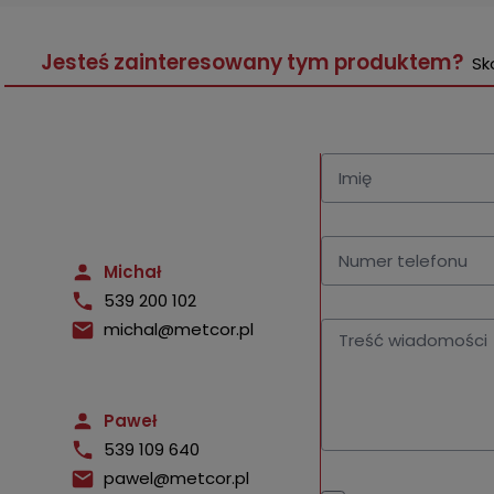
Jesteś zainteresowany tym produktem?
Sk
Michał
539 200 102
michal@metcor.pl
Paweł
539 109 640
pawel@metcor.pl