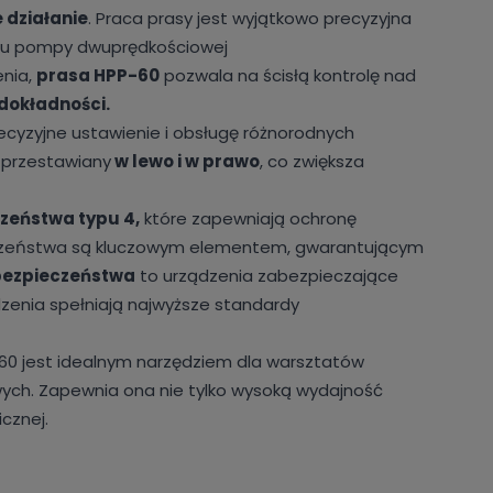
 działanie
. Praca prasy jest wyjątkowo precyzyjna
aniu pompy dwuprędkościowej
enia,
prasa HPP-60
pozwala na ścisłą kontrolę nad
dokładności.
recyzyjne ustawienie i obsługę różnorodnych
przestawiany
w lewo i w prawo
, co zwiększa
czeństwa typu 4,
które zapewniają ochronę
ieczeństwa są kluczowym elementem, gwarantującym
bezpieczeństwa
to urządzenia zabezpieczające
dzenia spełniają najwyższe standardy
-60 jest idealnym narzędziem dla warsztatów
ych. Zapewnia ona nie tylko wysoką wydajność
cznej.