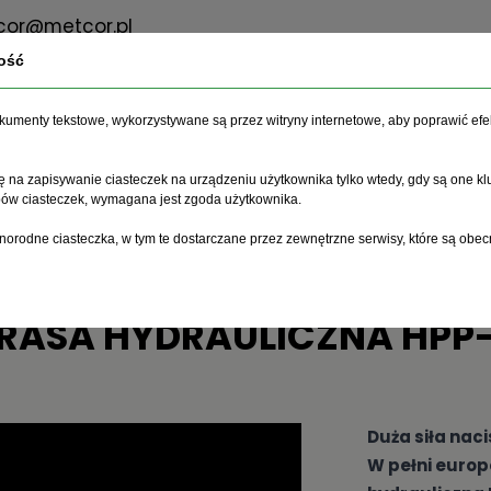
or@metcor.pl
ość
dokumenty tekstowe, wykorzystywane są przez witryny internetowe, aby poprawić efe
O firmie
Oferta
Serwis
 na zapisywanie ciasteczek na urządzeniu użytkownika tylko wtedy, gdy są one kl
ypów ciasteczek, wymagana jest zgoda użytkownika.
 Hydrauliczna HPP-60
norodne ciasteczka, w tym te dostarczane przez zewnętrzne serwisy, które są obec
RASA HYDRAULICZNA HPP
Duża siła naci
W pełni europ