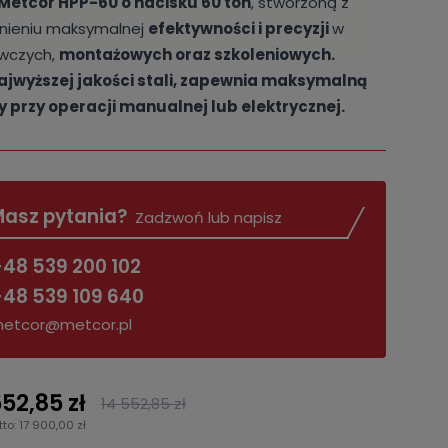
Metcor HPP-60 o nacisku 60 ton
, stworzoną z
nieniu maksymalnej
efektywności i precyzji
w
wczych,
montażowych oraz szkoleniowych.
jwyższej jakości stali, zapewnia maksymalną
y przy operacji manualnej lub elektrycznej.
asz pytania?
Zadzwoń lub napisz
48 539 200 102
48 539 109 640
etcor@metcor.pl
52,85 zł
14 552,85 zł
tto: 17 900,00 zł