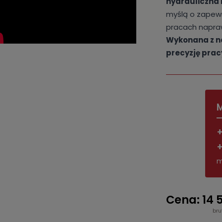
hydrauliczna 
myślą o zapew
pracach napra
Wykonana z na
precyzję prac
M
+
+
m
Cena: 14 5
bru