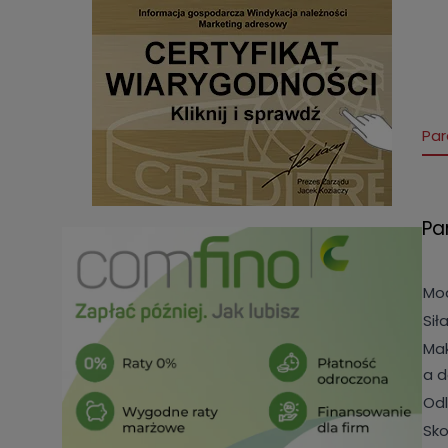
Par
Pa
Mo
Sił
Mak
a 
Od
Sko