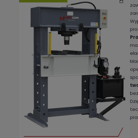
za
zar
Wy
pro
Pra
mat
ela
Mas
ope
spo
two
be
Dzi
tec
pra