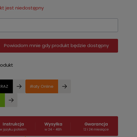
t jest niedostępny
Powiadom mnie gdy produkt będzie dostępny
rodukt
ERAZ
iRaty Online
e