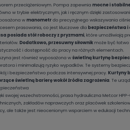
worem przeciążeniowym. Pompa zapewnia
mocne i stabilne
ówno w trybie elektrycznym, jak i ręcznym dzięki zastosow
posażona w
manometr
do precyzyjnego wskazywania ciśni
cesem prasowania, co jest kluczowe dla
bezpieczeństwa i 
sa posiada stół roboczy z pryzmami
, które umożliwiają p
eriałów.
Dodatkowo, przesuwny siłownik
może być łatwo 
styczność i dostępność do pracy na różnych elementach.
zyna jest również wyposażona w
świetlną kurtynę bezpie
ratora i minimalizują ryzyko wypadków. Te systemy bezp
kój i bezpieczeństwo podczas intensywnej pracy.
Kurtyny 
rzące świetlną barierę wokół źródła zagrożenia
. Te urzą
zpieczeństwa
ęki swojej wszechstronności, prasa hydrauliczna Metcor HPP
hnicznych, zakładów naprawczych oraz placówek szkoleniow
cy, ale także jest nieocenionym wsparciem w edukacji techni