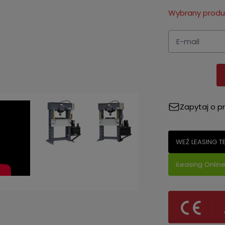
Wybrany produk
Zapytaj o p
WEŹ LEASING T
iLeasing Onlin