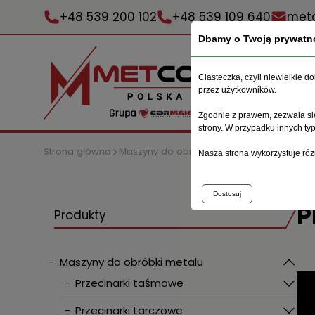
+48 539 200 102
+48 539 109 640
metc
Dbamy o Twoją prywatn
Ciasteczka, czyli niewielkie 
przez użytkowników.
Zgodnie z prawem, zezwala się
strony. W przypadku innych t
Strona główna
Maszyny do obróbki metalu
Prasy
Prasa
Nasza strona wykorzystuje róż
Dostosuj
P
Produkty
-
Maszyny do obróbki metalu
-
Przecinarki taśmowe
-
Przecinarki tarczowe