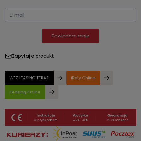
Powiadom mnie
Zapytaj o produkt
WEŹ LEASING TERAZ
iRaty Online
iLeasing Online