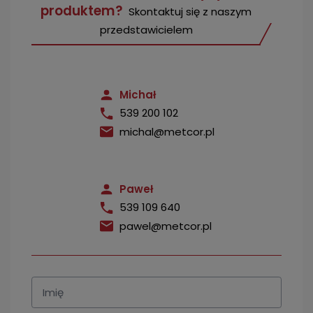
produktem?
Skontaktuj się z naszym
przedstawicielem
Michał
539 200 102
michal@metcor.pl
Paweł
539 109 640
pawel@metcor.pl