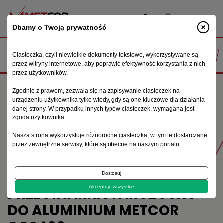
PL
Dbamy o Twoją prywatność
Ciasteczka, czyli niewielkie dokumenty tekstowe, wykorzystywane są
przez witryny internetowe, aby poprawić efektywność korzystania z nich
przez użytkowników.
Strona główna
Maszyny do obróbki metalu
Zgodnie z prawem, zezwala się na zapisywanie ciasteczek na
Przecinarki tarczowe
urządzeniu użytkownika tylko wtedy, gdy są one kluczowe dla działania
Przecinarka tarczowa do aluminium Metcor QCS400
danej strony. W przypadku innych typów ciasteczek, wymagana jest
zgoda użytkownika.
Nasza strona wykorzystuje różnorodne ciasteczka, w tym te dostarczane
Produkty
przez zewnętrzne serwisy, które są obecne na naszym portalu.
Dostosuj
PRZECINARKA TARCZOWA
Akceptuję wszystkie
DO ALUMINIUM METCOR