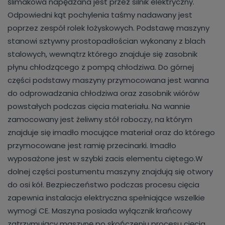
ślimakowa napędzana jest przez silnik elektryczny.
Odpowiedni kąt pochylenia taśmy nadawany jest
poprzez zespół rolek łożyskowych. Podstawę maszyny
stanowi sztywny prostopadłościan wykonany z blach
stalowych, wewnątrz którego znajduje się zasobnik
płynu chłodzącego z pompą chłodziwa. Do górnej
części podstawy maszyny przymocowana jest wanna
do odprowadzania chłodziwa oraz zasobnik wiórów
powstałych podczas cięcia materiału. Na wannie
zamocowany jest żeliwny stół roboczy, na którym
znajduje się imadło mocujące materiał oraz do którego
przymocowane jest ramię przecinarki. Imadło
wyposażone jest w szybki zacis elementu ciętego.W
dolnej części postumentu maszyny znajdują się otwory
do osi kół. Bezpieczeństwo podczas procesu cięcia
zapewnia instalacja elektryczna spełniające wszelkie
wymogi CE. Maszyna posiada wyłącznik krańcowy
zatrzymujący maszynę po skończeniu procesu cięcia,