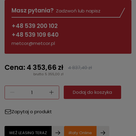
Masz pytania?
Zadzwoń lub napisz
+48 539 200 102
+48 539 109 640
metcor@metcor.pl
Cena: 4 353,66 zł
4 837,40 zł
brutto: 5 355,00 zł
Dodaj do koszyka
Zapytaj o produkt
WEŹ LEASING TERAZ
iRaty Online