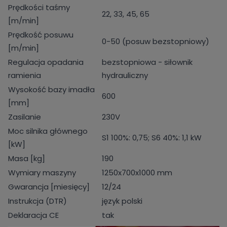
Prędkości taśmy
22, 33, 45, 65
[m/min]
Prędkość posuwu
0-50 (posuw bezstopniowy)
[m/min]
Regulacja opadania
bezstopniowa - siłownik
ramienia
hydrauliczny
Wysokość bazy imadła
600
[mm]
Zasilanie
230V
Moc silnika głównego
S1 100%: 0,75; S6 40%: 1,1 kW
[kW]
Masa [kg]
190
Wymiary maszyny
1250x700x1000 mm
Gwarancja [miesięcy]
12/24
Instrukcja (DTR)
język polski
Deklaracja CE
tak