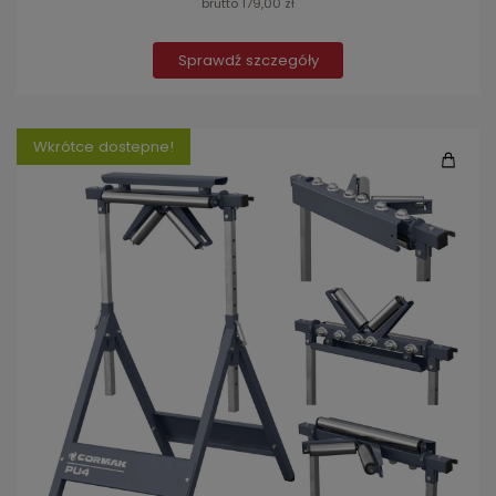
brutto 179,00 zł
Sprawdź szczegóły
Wkrótce dostepne!