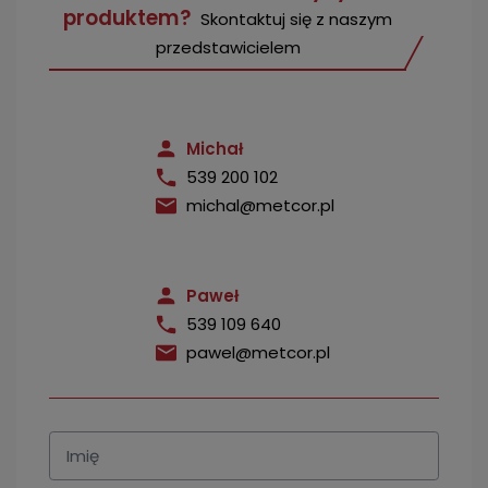
produktem?
Skontaktuj się z naszym
przedstawicielem
Michał
539 200 102
michal@metcor.pl
Paweł
539 109 640
pawel@metcor.pl