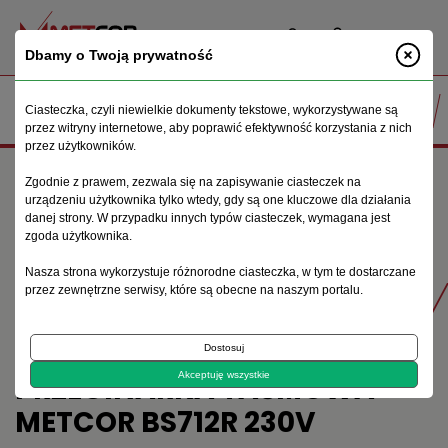
PL
Dbamy o Twoją prywatność
Ciasteczka, czyli niewielkie dokumenty tekstowe, wykorzystywane są
przez witryny internetowe, aby poprawić efektywność korzystania z nich
przez użytkowników.
Strona główna
Maszyny do obróbki metalu
Zgodnie z prawem, zezwala się na zapisywanie ciasteczek na
Przecinarki taśmowe
urządzeniu użytkownika tylko wtedy, gdy są one kluczowe dla działania
Przecinarka taśmowa METCOR BS712R 230V
danej strony. W przypadku innych typów ciasteczek, wymagana jest
zgoda użytkownika.
Nasza strona wykorzystuje różnorodne ciasteczka, w tym te dostarczane
Produkty
przez zewnętrzne serwisy, które są obecne na naszym portalu.
Dostosuj
PRZECINARKA TAŚMOWA
Akceptuję wszystkie
METCOR BS712R 230V