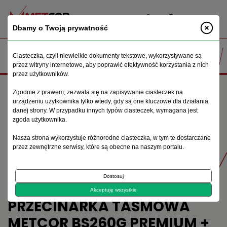
PL
Dbamy o Twoją prywatność
Ciasteczka, czyli niewielkie dokumenty tekstowe, wykorzystywane są
przez witryny internetowe, aby poprawić efektywność korzystania z nich
przez użytkowników.
Strona główna
Maszyny do obróbki metalu
Zgodnie z prawem, zezwala się na zapisywanie ciasteczek na
Przecinarki taśmowe
urządzeniu użytkownika tylko wtedy, gdy są one kluczowe dla działania
Przecinarka taśmowa METCOR BS260G Premium + 2 piły + 1L
danej strony. W przypadku innych typów ciasteczek, wymagana jest
chłodziwa + magnetyczny zbieracz wiórów GRATIS
zgoda użytkownika.
Nasza strona wykorzystuje różnorodne ciasteczka, w tym te dostarczane
przez zewnętrzne serwisy, które są obecne na naszym portalu.
Produkty
Dostosuj
Akceptuję wszystkie
PRZECINARKA TAŚMOWA
METCOR BS260G PREMIUM +