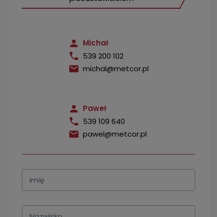
Michał
539 200 102
michal@metcor.pl
Paweł
539 109 640
pawel@metcor.pl