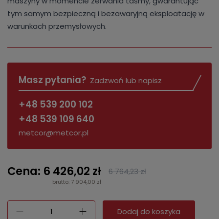
maszyny w momencie zerwania taśmy, gwarantując
tym samym bezpieczną i bezawaryjną eksploatację w
warunkach przemysłowych.
Masz pytania?
Zadzwoń lub napisz
+48 539 200 102
+48 539 109 640
metcor@metcor.pl
Cena: 6 426,02 zł
6 764,23 zł
brutto: 7 904,00 zł
Dodaj do koszyka