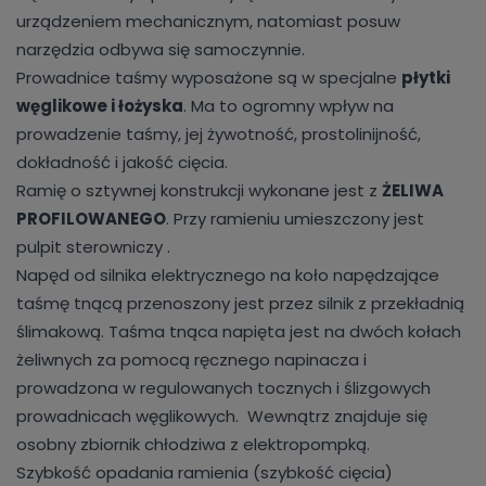
urządzeniem mechanicznym, natomiast posuw
narzędzia odbywa się samoczynnie.
Prowadnice taśmy wyposażone są w specjalne
płytki
węglikowe i łożyska
. Ma to ogromny wpływ na
prowadzenie taśmy, jej żywotność, prostolinijność,
dokładność i jakość cięcia.
Ramię o sztywnej konstrukcji wykonane jest z
ŻELIWA
PROFILOWANEGO
. Przy ramieniu umieszczony jest
pulpit sterowniczy .
Napęd od silnika elektrycznego na koło napędzające
taśmę tnącą przenoszony jest przez silnik z przekładnią
ślimakową. Taśma tnąca napięta jest na dwóch kołach
żeliwnych za pomocą ręcznego napinacza i
prowadzona w regulowanych tocznych i ślizgowych
prowadnicach węglikowych. Wewnątrz znajduje się
osobny zbiornik chłodziwa z elektropompką.
Szybkość opadania ramienia (szybkość cięcia)