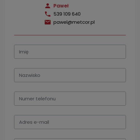
Paweł
539 109 640
pawel@metcor.pl