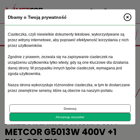
PL
Dbamy o Twoją prywatność
Ciasteczka, czyli niewielkie dokumenty tekstowe, wykorzystywane są
przez witryny internetowe, aby poprawić efektywność korzystania z nich
przez użytkowników.
Strona główna
Maszyny do obróbki metalu
Zgodnie z prawem, zezwala się na zapisywanie ciasteczek na
Przecinarki taśmowe
urządzeniu użytkownika tylko wtedy, gdy są one kluczowe dla działania
Przecinarka taśmowa Metcor G5013W 400V +1 piła GRATIS
danej strony. W przypadku innych typów ciasteczek, wymagana jest
zgoda użytkownika.
Nasza strona wykorzystuje różnorodne ciasteczka, w tym te dostarczane
Produkty
przez zewnętrzne serwisy, które są obecne na naszym portalu.
Dostosuj
PRZECINARKA TAŚMOWA
Akceptuję wszystkie
METCOR G5013W 400V +1