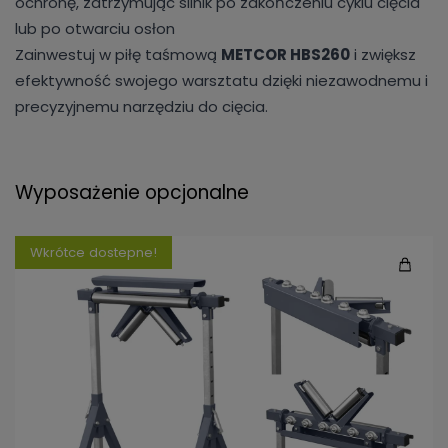
ochronę, zatrzymując silnik po zakończeniu cyklu cięcia
lub po otwarciu osłon
Zainwestuj w piłę taśmową
METCOR HBS260
i zwiększ
efektywność swojego warsztatu dzięki niezawodnemu i
precyzyjnemu narzędziu do cięcia.
Wyposażenie opcjonalne
Wkrótce dostepne!