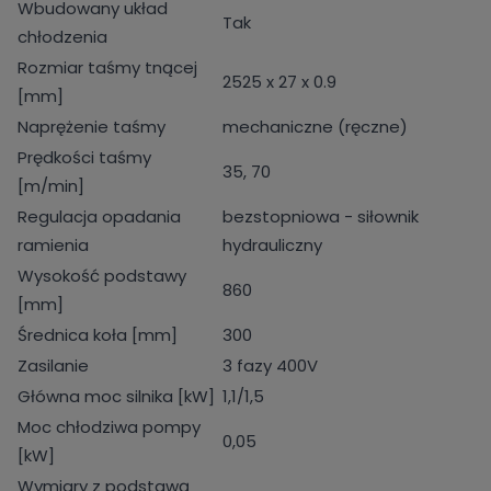
Wbudowany układ
Tak
chłodzenia
Rozmiar taśmy tnącej
2525 x 27 x 0.9
[mm]
Naprężenie taśmy
mechaniczne (ręczne)
Prędkości taśmy
35, 70
[m/min]
Regulacja opadania
bezstopniowa - siłownik
ramienia
hydrauliczny
Wysokość podstawy
860
[mm]
Średnica koła [mm]
300
Zasilanie
3 fazy 400V
Główna moc silnika [kW]
1,1/1,5
Moc chłodziwa pompy
0,05
[kW]
Wymiary z podstawą