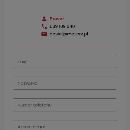
Paweł
539 109 640
pawel@metcor.pl