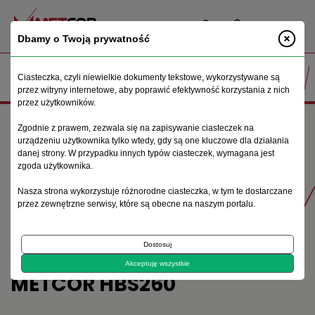
PL
Dbamy o Twoją prywatność
Ciasteczka, czyli niewielkie dokumenty tekstowe, wykorzystywane są
przez witryny internetowe, aby poprawić efektywność korzystania z nich
przez użytkowników.
Strona główna
Maszyny do obróbki metalu
Zgodnie z prawem, zezwala się na zapisywanie ciasteczek na
Przecinarki taśmowe
Przecinarka taśmowa METCOR HBS260
urządzeniu użytkownika tylko wtedy, gdy są one kluczowe dla działania
danej strony. W przypadku innych typów ciasteczek, wymagana jest
zgoda użytkownika.
Produkty
Nasza strona wykorzystuje różnorodne ciasteczka, w tym te dostarczane
przez zewnętrzne serwisy, które są obecne na naszym portalu.
Dostosuj
PRZECINARKA TAŚMOWA
Akceptuję wszystkie
METCOR HBS260