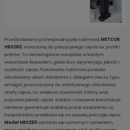
Przedstawiamy profesjonalną piłę taśmową
METCOR
HBS260
, stworzoną do precyzyjnego cięcia rur, profili i
prętów. To niezastąpione narzędzie w każdym
warsztacie ślusarskim, gdzie liczy się precyzja, jakość i
szybkość cięcia. Przecinarka taśmowa posiada
wbudowany układ chłodzenia z obiegiem cieczy typu
emulgol, przeznaczony do efektywnego chłodzenia
strefy cięcia, co zwiększa żywotność taśmy oraz
poprawia jakość cięcia. Solidna i masywna konstrukcja
ramienia gwarantuje stabilną pracę urządzenia, co
bezpośrednio przekłada się na wysoką precyzję cięcia
Model HBS260
wyróżnia się ruchomym ramieniem,
która umożliwia cięcie pod kątem od 0 do 60 stopni.