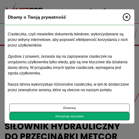
PL
Dbamy o Twoją prywatność
Ciasteczka, czyli niewielkie dokumenty tekstowe, wykorzystywane są
przez witryny internetowe, aby poprawić efektywność korzystania z nich
przez użytkowników.
Strona główna
Maszyny do obróbki metalu
Zgodnie z prawem, zezwala się na zapisywanie ciasteczek na
Przecinarki taśmowe
urządzeniu użytkownika tylko wtedy, gdy są one kluczowe dla działania
Siłownik hydrauliczny do przecinarki Metcor Cormak G5013W
danej strony. W przypadku innych typów ciasteczek, wymagana jest
128FHC
zgoda użytkownika.
Nasza strona wykorzystuje różnorodne ciasteczka, w tym te dostarczane
przez zewnętrzne serwisy, które są obecne na naszym portalu.
Produkty
Dostosuj
Akceptuję wszystkie
SIŁOWNIK HYDRAULICZNY
DO PRZECINARKI METCOR