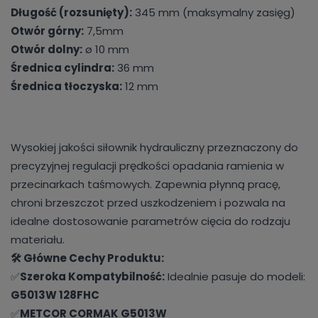
Długość (rozsunięty):
345 mm (maksymalny zasięg)
Otwór górny:
7,5mm
Otwór dolny:
ø 10 mm
Średnica cylindra:
36 mm
Średnica tłoczyska:
12 mm
Wysokiej jakości siłownik hydrauliczny przeznaczony do
precyzyjnej regulacji prędkości opadania ramienia w
przecinarkach taśmowych. Zapewnia płynną pracę,
chroni brzeszczot przed uszkodzeniem i pozwala na
idealne dostosowanie parametrów cięcia do rodzaju
materiału.
🛠️ Główne Cechy Produktu:
✅
Szeroka Kompatybilność:
Idealnie pasuje do modeli:
G5013W 128FHC
✅
METCOR CORMAK G5013W