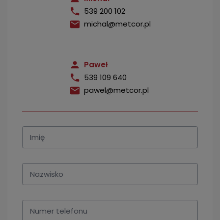
539 200 102
michal@metcor.pl
Paweł
539 109 640
pawel@metcor.pl