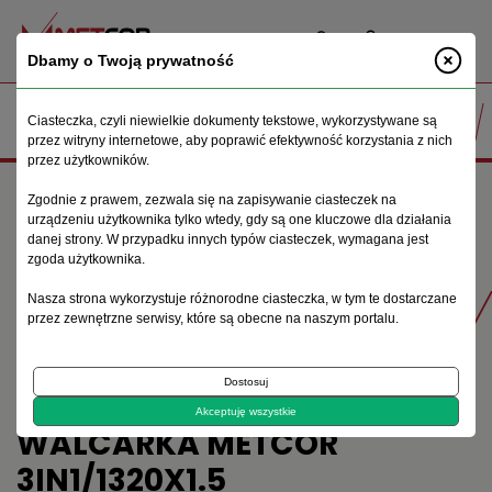
PL
Dbamy o Twoją prywatność
Ciasteczka, czyli niewielkie dokumenty tekstowe, wykorzystywane są
przez witryny internetowe, aby poprawić efektywność korzystania z nich
przez użytkowników.
Strona główna
Maszyny do obróbki blachy
Walcarki
Zgodnie z prawem, zezwala się na zapisywanie ciasteczek na
Wielofunkcyjna giętarko walcarka Metcor 3IN1/1320x1.5
urządzeniu użytkownika tylko wtedy, gdy są one kluczowe dla działania
danej strony. W przypadku innych typów ciasteczek, wymagana jest
zgoda użytkownika.
Produkty
Nasza strona wykorzystuje różnorodne ciasteczka, w tym te dostarczane
przez zewnętrzne serwisy, które są obecne na naszym portalu.
Dostosuj
WIELOFUNKCYJNA GIĘTARKO
Akceptuję wszystkie
WALCARKA METCOR
3IN1/1320X1.5