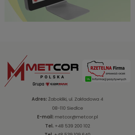
Adres:
Żabokliki, ul. Zakładowa 4
08-110 Siedlce
E-mail:
metcor@metcor.pl
Tel.
+48 539 200 102
Tel.
+48 539 109 640