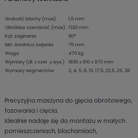
Grubość blachy (max)
1,5 mm
Obróbka: szerokość (max)
1320 mm
Kąt zaginania
90°
Min. średnica zwijania
76 mm
Waga
470 kg
Wymiary (dł. x szer. x wys.)
1830 x 610 x 970 mm
Wymiary segmentów
3, 4, 5, 6, 10, 17,5, 22,5, 25, 38
Precyzyjna maszyna do gięcia obrotowego,
fazowania i cięcia.
Idealnie nadaje się do montażu w małych
pomieszczeniach, blacharniach,