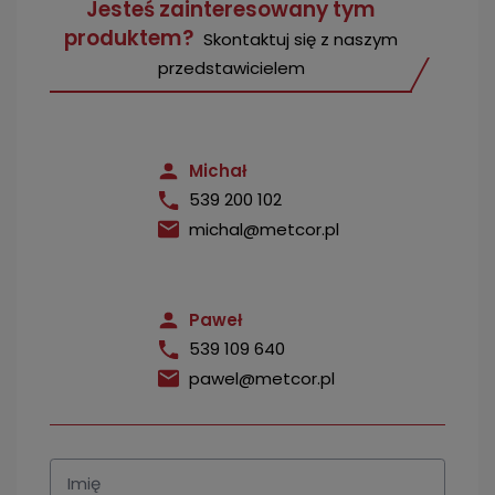
Jesteś zainteresowany tym
produktem?
Skontaktuj się z naszym
przedstawicielem
Michał
539 200 102
michal@metcor.pl
Paweł
539 109 640
pawel@metcor.pl