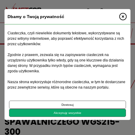
PL
Dbamy o Twoją prywatność
Ciasteczka, czyli niewielkie dokumenty tekstowe, wykorzystywane są
przez witryny internetowe, aby poprawić efektywność korzystania z nich
przez użytkowników.
Strona główna
Maszyny spawalnicze
Zgodnie z prawem, zezwala się na zapisywanie ciasteczek na
WSPORNIK UCHWYTU SPAWALNICZEGO WGS215-300
urządzeniu użytkownika tylko wtedy, gdy są one kluczowe dla działania
danej strony. W przypadku innych typów ciasteczek, wymagana jest
zgoda użytkownika.
Produkty
Nasza strona wykorzystuje różnorodne ciasteczka, w tym te dostarczane
przez zewnętrzne serwisy, które są obecne na naszym portalu.
Dostosuj
WSPORNIK UCHWYTU
Akceptuję wszystkie
SPAWALNICZEGO WGS215-
300