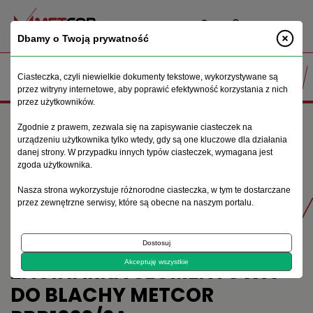
PL
Dbamy o Twoją prywatność
Ciasteczka, czyli niewielkie dokumenty tekstowe, wykorzystywane są
przez witryny internetowe, aby poprawić efektywność korzystania z nich
przez użytkowników.
Strona główna
Maszyny do obróbki blachy
Zgodnie z prawem, zezwala się na zapisywanie ciasteczek na
Zaginarki do blach
urządzeniu użytkownika tylko wtedy, gdy są one kluczowe dla działania
Zaginarka segmentowa do blachy Metcor PBB1020/2A
danej strony. W przypadku innych typów ciasteczek, wymagana jest
zgoda użytkownika.
Nasza strona wykorzystuje różnorodne ciasteczka, w tym te dostarczane
Produkty
przez zewnętrzne serwisy, które są obecne na naszym portalu.
Dostosuj
ZAGINARKA SEGMENTOWA
Akceptuję wszystkie
DO BLACHY METCOR