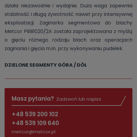
działa niezawodnie i wydajnie. Duża waga zapewnia
stabilność i długą żywotność nawet przy intensywnej
eksploatacji. Zaginarka segmentowa do blachy
Metcor PBB1020/2A została zaprojektowana z myślą
o gięciu różnego rodzaju blach oraz operacjach
zaginania i gięcia m.in. przy wykonywaniu pudełek.
DZIELONE SEGMENTY GÓRA / DÓŁ
Masz pytania?
Zadzwoń lub napisz
+48 539 200 102
+48 539 109 640
metcor@metcor.pl