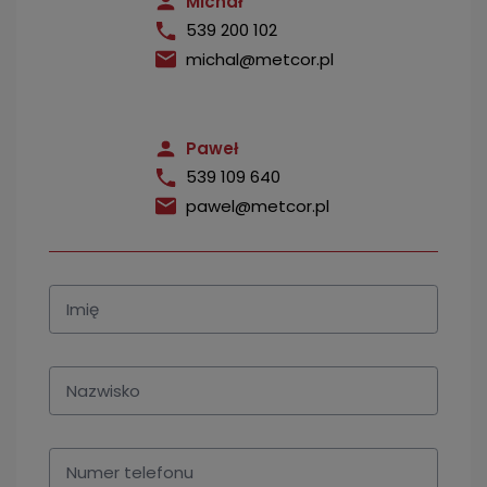
Michał
539 200 102
michal@metcor.pl
Paweł
539 109 640
pawel@metcor.pl